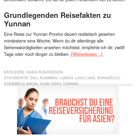
Grundlegenden Reisefakten zu
Yunnan
Eine Reise zur Yunnan Provinz dauert realistisch gesehen
mindestens eine Woche. Wenn du dir allerdings alle
Sehenswürdigkeiten ansehen möchtest, empfehle ich dir, zwölf
Tage oder noch länger zu bleiben.
[Weiterlesen…]
KATEGORIE:
ASIEN RUNDREISEN
STICHWORTE:
DALI
,
KUNMING
,
LIJIANG
,
LUGU LAKE
,
SHANGRI-LA
,
STEINWALD SHILIN
,
YUAN YANG
,
YUNNAN