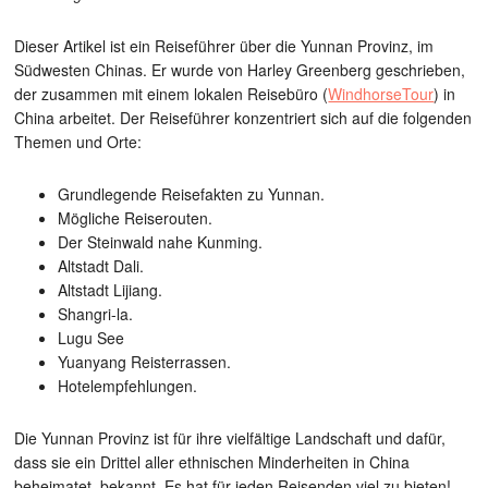
Dieser Artikel ist ein Reiseführer über die Yunnan Provinz, im
Südwesten Chinas. Er wurde von Harley Greenberg geschrieben,
der zusammen mit einem lokalen Reisebüro (
WindhorseTour
) in
China arbeitet. Der Reiseführer konzentriert sich auf die folgenden
Themen und Orte:
Grundlegende Reisefakten zu Yunnan.
Mögliche Reiserouten.
Der Steinwald nahe Kunming.
Altstadt Dali.
Altstadt Lijiang.
Shangri-la.
Lugu See
Yuanyang Reisterrassen.
Hotelempfehlungen.
Die Yunnan Provinz ist für ihre vielfältige Landschaft und dafür,
dass sie ein Drittel aller ethnischen Minderheiten in China
beheimatet, bekannt. Es hat für jeden Reisenden viel zu bieten!