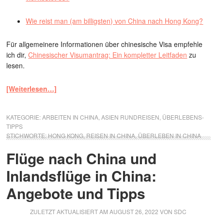
Wie reist man (am billigsten) von China nach Hong Kong?
Für allgemeinere Informationen über chinesische Visa empfehle
ich dir,
Chinesischer Visumantrag: Ein kompletter Leitfaden
zu
lesen.
[Weiterlesen…]
KATEGORIE:
ARBEITEN IN CHINA
,
ASIEN RUNDREISEN
,
ÜBERLEBENS-
TIPPS
STICHWORTE:
HONG KONG
,
REISEN IN CHINA
,
ÜBERLEBEN IN CHINA
Flüge nach China und
Inlandsflüge in China:
Angebote und Tipps
ZULETZT AKTUALISIERT AM
AUGUST 26, 2022
VON
SDC