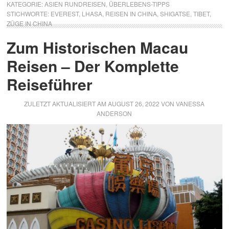
KATEGORIE:
ASIEN RUNDREISEN
,
ÜBERLEBENS-TIPPS
STICHWORTE:
EVEREST
,
LHASA
,
REISEN IN CHINA
,
SHIGATSE
,
TIBET
,
ZÜGE IN CHINA
Zum Historischen Macau
Reisen – Der Komplette
Reiseführer
ZULETZT AKTUALISIERT AM
AUGUST 26, 2022
VON
VANESSA
ANDERSON