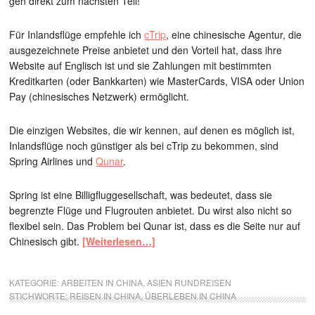
geh direkt zum nächsten Teil!
Für Inlandsflüge empfehle ich
cTrip
, eine chinesische Agentur, die
ausgezeichnete Preise anbietet und den Vorteil hat, dass ihre
Website auf Englisch ist und sie Zahlungen mit bestimmten
Kreditkarten (oder Bankkarten) wie MasterCards, VISA oder Union
Pay (chinesisches Netzwerk) ermöglicht.
Die einzigen Websites, die wir kennen, auf denen es möglich ist,
Inlandsflüge noch günstiger als bei cTrip zu bekommen, sind
Spring Airlines und
Qunar
.
Spring ist eine Billigfluggesellschaft, was bedeutet, dass sie
begrenzte Flüge und Flugrouten anbietet. Du wirst also nicht so
flexibel sein. Das Problem bei Qunar ist, dass es die Seite nur auf
Chinesisch gibt.
[Weiterlesen…]
KATEGORIE:
ARBEITEN IN CHINA
,
ASIEN RUNDREISEN
STICHWORTE:
REISEN IN CHINA
,
ÜBERLEBEN IN CHINA