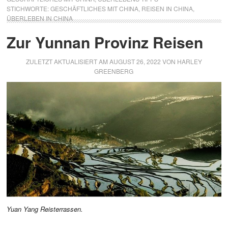
STICHWORTE:
GESCHÄFTLICHES MIT CHINA
,
REISEN IN CHINA
,
ÜBERLEBEN IN CHINA
Zur Yunnan Provinz Reisen
ZULETZT AKTUALISIERT AM
AUGUST 26, 2022
VON
HARLEY
GREENBERG
Yuan Yang Reisterrassen.