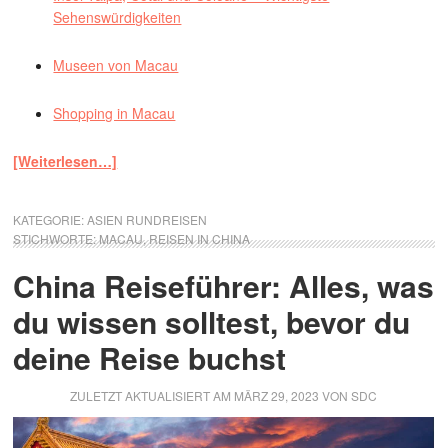
Sehenswürdigkeiten
Museen von Macau
Shopping in Macau
[Weiterlesen…]
KATEGORIE:
ASIEN RUNDREISEN
STICHWORTE:
MACAU
,
REISEN IN CHINA
China Reiseführer: Alles, was
du wissen solltest, bevor du
deine Reise buchst
ZULETZT AKTUALISIERT AM
MÄRZ 29, 2023
VON
SDC