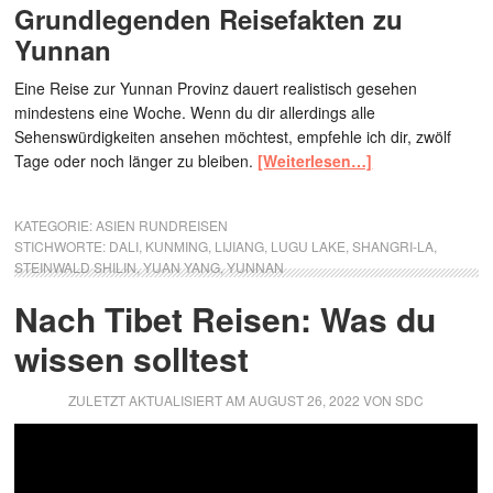
Grundlegenden Reisefakten zu
Yunnan
Eine Reise zur Yunnan Provinz dauert realistisch gesehen
mindestens eine Woche. Wenn du dir allerdings alle
Sehenswürdigkeiten ansehen möchtest, empfehle ich dir, zwölf
Tage oder noch länger zu bleiben.
[Weiterlesen…]
KATEGORIE:
ASIEN RUNDREISEN
STICHWORTE:
DALI
,
KUNMING
,
LIJIANG
,
LUGU LAKE
,
SHANGRI-LA
,
STEINWALD SHILIN
,
YUAN YANG
,
YUNNAN
Nach Tibet Reisen: Was du
wissen solltest
ZULETZT AKTUALISIERT AM
AUGUST 26, 2022
VON
SDC