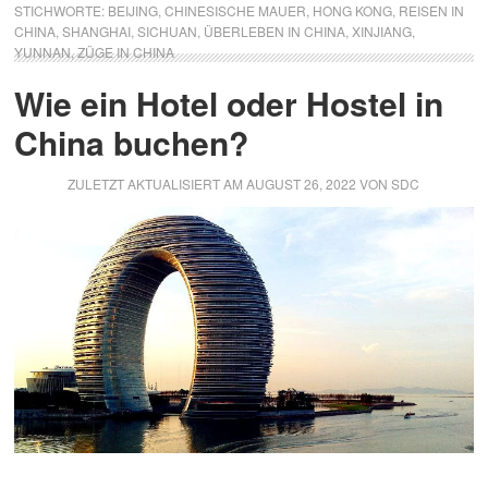
STICHWORTE:
BEIJING
,
CHINESISCHE MAUER
,
HONG KONG
,
REISEN IN
CHINA
,
SHANGHAI
,
SICHUAN
,
ÜBERLEBEN IN CHINA
,
XINJIANG
,
YUNNAN
,
ZÜGE IN CHINA
Wie ein Hotel oder Hostel in
China buchen?
ZULETZT AKTUALISIERT AM
AUGUST 26, 2022
VON
SDC