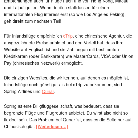
Empfehlungen auch für Flüge nach und von Hong Kong, Macau
und Taipei gelten. Wenn du dich stattdessen für einen
internationalen Flug interessierst (so wie Los Angeles-Peking),
geh direkt zum nächsten Teil!
Für Inlandsflüge empfehle ich
cTrip
, eine chinesische Agentur, die
ausgezeichnete Preise anbietet und den Vorteil hat, dass ihre
Website auf Englisch ist und sie Zahlungen mit bestimmten
Kreditkarten (oder Bankkarten) wie MasterCards, VISA oder Union
Pay (chinesisches Netzwerk) ermöglicht.
Die einzigen Websites, die wir kennen, auf denen es möglich ist,
Inlandsflüge noch günstiger als bei cTrip zu bekommen, sind
Spring Airlines und
Qunar
.
Spring ist eine Billigfluggesellschaft, was bedeutet, dass sie
begrenzte Flüge und Flugrouten anbietet. Du wirst also nicht so
flexibel sein. Das Problem bei Qunar ist, dass es die Seite nur auf
Chinesisch gibt.
[Weiterlesen…]