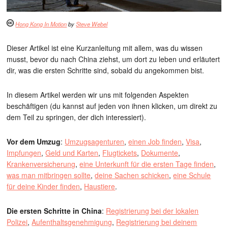
Hong Kong In Motion
by
Steve Webel
Dieser Artikel ist eine Kurzanleitung mit allem, was du wissen
musst, bevor du nach China ziehst, um dort zu leben und erläutert
dir, was die ersten Schritte sind, sobald du angekommen bist.
In diesem Artikel werden wir uns mit folgenden Aspekten
beschäftigen (du kannst auf jeden von ihnen klicken, um direkt zu
dem Teil zu springen, der dich interessiert).
Vor dem Umzug
:
Umzugsagenturen
,
einen Job finden
,
Visa
,
Impfungen
,
Geld und Karten
,
Flugtickets
,
Dokumente
,
Krankenversicherung
,
eine Unterkunft für die ersten Tage finden
,
was man mitbringen sollte
,
deine Sachen schicken
,
eine Schule
für deine Kinder finden
,
Haustiere
.
Die ersten Schritte in China
:
Registrierung bei der lokalen
Polizei
,
Aufenthaltsgenehmigung
,
Registrierung bei deinem