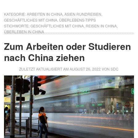
KATEGORIE:
ARBEITEN IN CHINA
,
ASIEN RUNDREISEN
,
GESCHÄFTLICHES MIT CHINA
,
ÜBERLEBENS-TIPPS
STICHWORTE:
GESCHÄFTLICHES MIT CHINA
,
REISEN IN CHINA
,
ÜBERLEBEN IN CHINA
Zum Arbeiten oder Studieren
nach China ziehen
ZULETZT AKTUALISIERT AM
AUGUST 26, 2022
VON
SDC