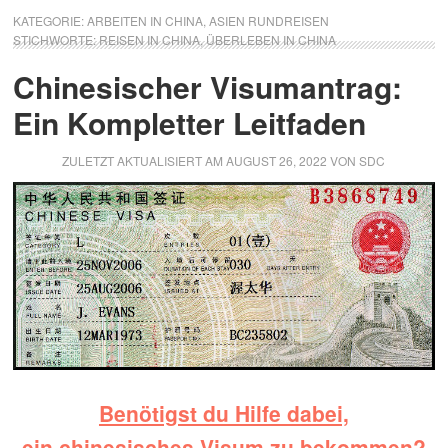
KATEGORIE:
ARBEITEN IN CHINA
,
ASIEN RUNDREISEN
STICHWORTE:
REISEN IN CHINA
,
ÜBERLEBEN IN CHINA
Chinesischer Visumantrag:
Ein Kompletter Leitfaden
ZULETZT AKTUALISIERT AM
AUGUST 26, 2022
VON
SDC
Benötigst du Hilfe dabei,
ein chinesisches Visum zu bekommen?