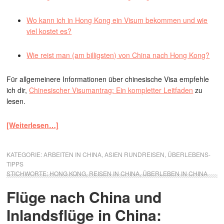
Wo kann ich in Hong Kong ein Visum bekommen und wie
viel kostet es?
Wie reist man (am billigsten) von China nach Hong Kong?
Für allgemeinere Informationen über chinesische Visa empfehle
ich dir,
Chinesischer Visumantrag: Ein kompletter Leitfaden
zu
lesen.
[Weiterlesen…]
KATEGORIE:
ARBEITEN IN CHINA
,
ASIEN RUNDREISEN
,
ÜBERLEBENS-
TIPPS
STICHWORTE:
HONG KONG
,
REISEN IN CHINA
,
ÜBERLEBEN IN CHINA
Flüge nach China und
Inlandsflüge in China: