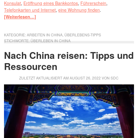
Konsulat
,
Eröffnung eines Bankkontos
,
Führerschein
,
Telefonkarten und Internet
,
eine Wohnung finden
.
[Weiterlesen…]
KATEGORIE:
ARBEITEN IN CHINA
,
ÜBERLEBENS-TIPPS
STICHWORTE:
ÜBERLEBEN IN CHINA
Nach China reisen: Tipps und
Ressourcen
ZULETZT AKTUALISIERT AM
AUGUST 26, 2022
VON
SDC